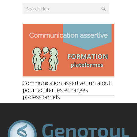
ce et
Communication assertive : un atout
Rentrée 
pour faciliter les échanges
démarche
professionnels
formatio