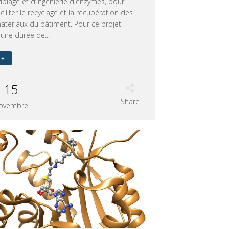
riblage et d’ingénierie d'enzymes, pour
aciliter le recyclage et la récupération des
atériaux du bâtiment. Pour ce projet
'une durée de...
+
15
Share
ovembre