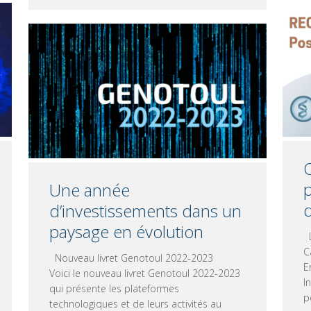
O
p
Une année
d’investissements dans un
paysage en évolution
L
C
Nouveau livret Genotoul 2022-2023
E
Voici le nouveau livret Genotoul 2022-2023
I
qui présente les plateformes
p
technologiques et de leurs activités au