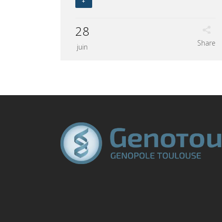
+
28
Share
juin