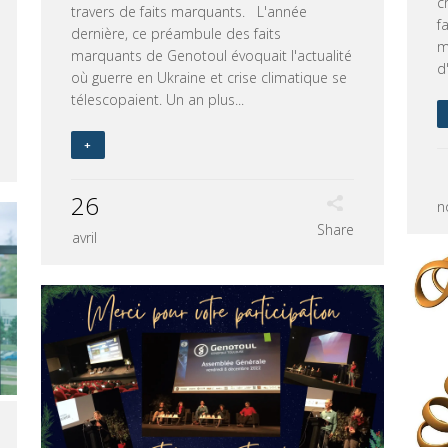
c
travers de faits marquants. L'année
f
dernière, ce préambule des faits
m
marquants de Genotoul évoquait l'actualité
d
où guerre en Ukraine et crise climatique se
télescopaient. Un an plus...
+
26
n
Share
avril