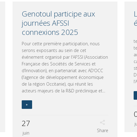
Genotoul participe aux
journées AFSSI
é
connexions 2025
E
t
Pour cette première participation, nous
t
serons exposants au sein de cet
a
événement organisé par l'AFSSI (Association
c
Française des Sociétés de Services et
s
d’Innovation), en partenariat avec AD’OCC
D
(l’agence de développement économique
l’
de la région Occitanie), qui réunit les
acteurs majeurs de la R&D préclinique et...
+
27
j
Share
juin