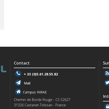
Contact
Su
+ 33 (0)5.61.28.55.82
Mail
Campus INRAE
In
Chemin de Borde Rouge - CS 52627
31326 Castanet-Tolosan - France