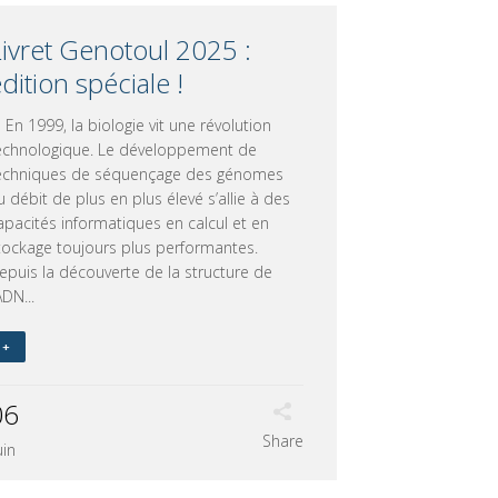
Livret Genotoul 2025 :
dition spéciale !
n 1999, la biologie vit une révolution
echnologique. Le développement de
echniques de séquençage des génomes
u débit de plus en plus élevé s’allie à des
apacités informatiques en calcul et en
tockage toujours plus performantes.
epuis la découverte de la structure de
ADN...
+
06
Share
uin