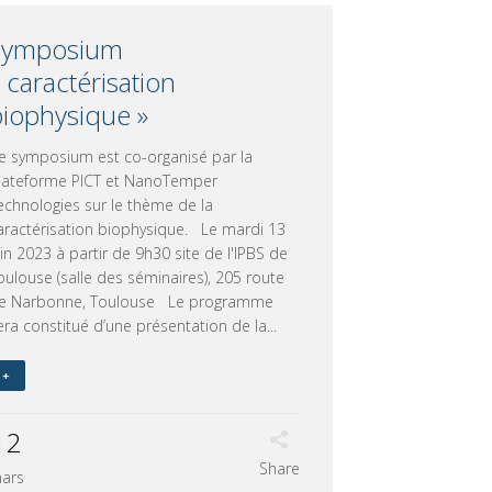
Symposium
 caractérisation
biophysique »
e symposium est co-organisé par la
lateforme PICT et NanoTemper
echnologies sur le thème de la
aractérisation biophysique. Le mardi 13
uin 2023 à partir de 9h30 site de l'IPBS de
oulouse (salle des séminaires), 205 route
e Narbonne, Toulouse Le programme
era constitué d’une présentation de la...
+
12
Share
ars