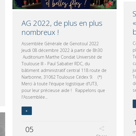
«
AG 2022, de plus en plus
nombreux !
C
Assemblée Générale de Genotoul 2022
p
Jeudi 08 décembre 2022 à partir de 8h30
T
Auditorium Marthe Condat Université de
c
Toulouse III - Paul Sabatier RDC, du
j
bâtiment administratif central 118 route de
T
Narbonne, 31062 Toulouse Cédex 9. (*)
d
Merci à toute l'équipe logistique d'UT3,
s
pour leur précieuse aide ! Rappelons que
l'Assemblée...
+
05
m