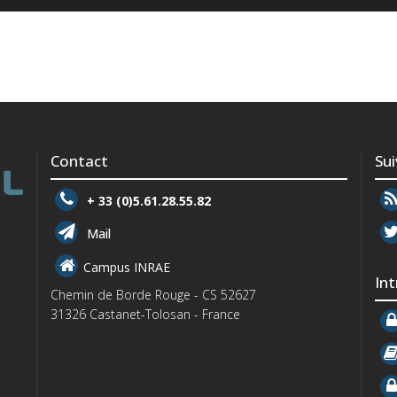
Contact
Su
+ 33 (0)5.61.28.55.82
Mail
Campus INRAE
In
Chemin de Borde Rouge - CS 52627
31326 Castanet-Tolosan - France