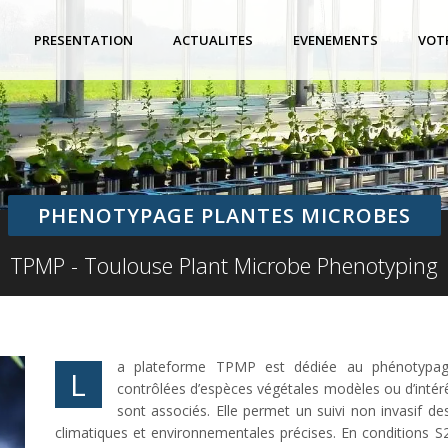
PRESENTATION
ACTUALITES
EVENEMENTS
VOT
PHENOTYPAGE PLANTES MICROBES
TPMP - Toulouse Plant Microbe Phenotyping
a plateforme TPMP est dédiée au phénotypage
L
contrôlées d’espèces végétales modèles ou d’inté
sont associés. Elle permet un suivi non invasif de
climatiques et environnementales précises. En conditions S2