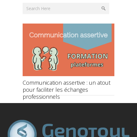
ce et
Communication assertive : un atout
Rentrée 
pour faciliter les échanges
démarche
professionnels
formatio