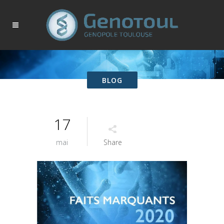
BLOG
17
mai
Share