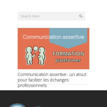
ce et
Communication assertive : un atout
Rentrée 
pour faciliter les échanges
démarche
professionnels
formatio