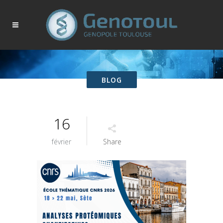
BLOG
16
février
Share