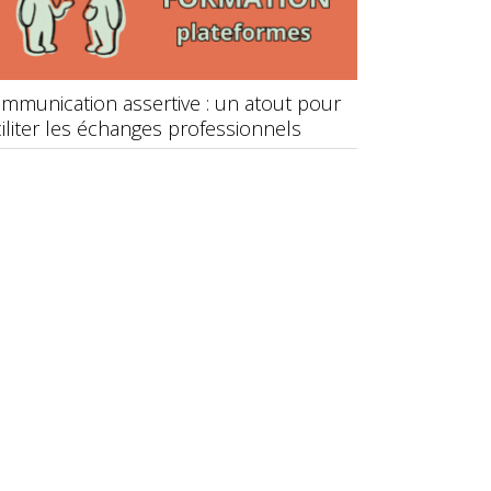
mmunication assertive : un atout pour
Rentrée 2026 
ciliter les échanges professionnels
de décarbonati