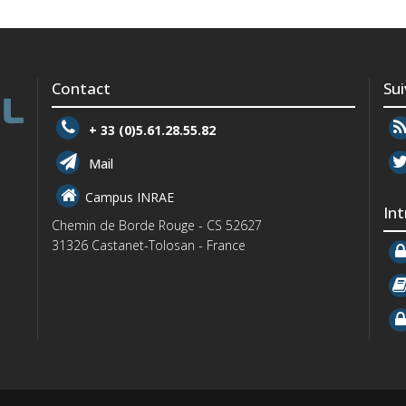
Contact
Su
+ 33 (0)5.61.28.55.82
Mail
Campus INRAE
In
Chemin de Borde Rouge - CS 52627
31326 Castanet-Tolosan - France