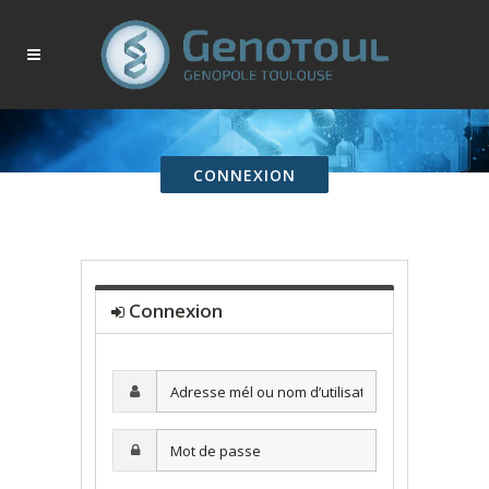
CONNEXION
Connexion
Adresse
mél
ou
Mot
nom
de
d’utilisateur·ice
passe